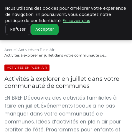
Nous utilisons des cookies pour améliorer votre expérience
PILAT PATRIMOINES
de navigation. En poursuivant, vous acceptez notre
politique de confidentialité.
En savoir plus
Refuser
Accepter
Accueil
Activités en Plein Air
Activités à explorer en juillet dans votre communauté de…
ACTIVITÉS EN PLEIN AIR
Activités à explorer en juillet dans votre
communauté de communes
EN BREF Découvrez des activités familiales à
faire en juillet. Événements locaux à ne pas
manquer dans votre communauté de
communes. Idées d’activités en plein air pour
profiter de l’été. Programmes pour enfants et