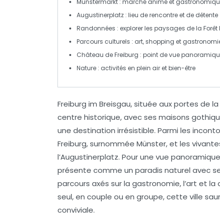
Münstermarkt
: marché animé et gastronomiq
Augustinerplatz
: lieu de rencontre et de détente
Randonnées
: explorer les paysages de la
Forêt 
Parcours culturels
: art, shopping et gastronomi
Château de Freiburg
: point de vue panoramique 
Nature
: activités en plein air et bien-être
Freiburg im Breisgau, située aux portes de l
centre historique
, avec ses maisons gothiqu
une destination irrésistible. Parmi les inco
Freiburg, surnommée
Münster
, et les vivant
l’
Augustinerplatz
. Pour une vue panoramique, 
présente comme un
paradis naturel
avec se
parcours axés sur la
gastronomie
, l’
art et la 
seul, en couple ou en groupe, cette ville sa
conviviale.