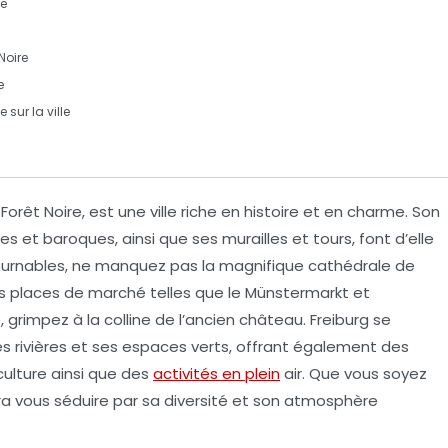
ue
Noire
e
sur la ville
a
Forêt Noire
, est une ville riche en histoire et en charme. Son
es et baroques, ainsi que ses
murailles
et
tours
, font d’elle
ntournables, ne manquez pas la magnifique
cathédrale
de
es
places de marché
telles que le
Münstermarkt
et
grimpez à la colline de l’ancien château. Freiburg se
s rivières et ses espaces verts, offrant également des
culture
ainsi que des
activités en plein
air. Que vous soyez
ura vous séduire par sa diversité et son atmosphère