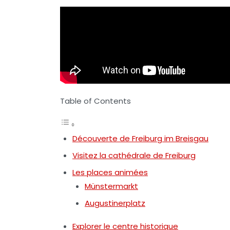
Table of Contents
Découverte de Freiburg im Breisgau
Visitez la cathédrale de Freiburg
Les places animées
Münstermarkt
Augustinerplatz
Explorer le centre historique