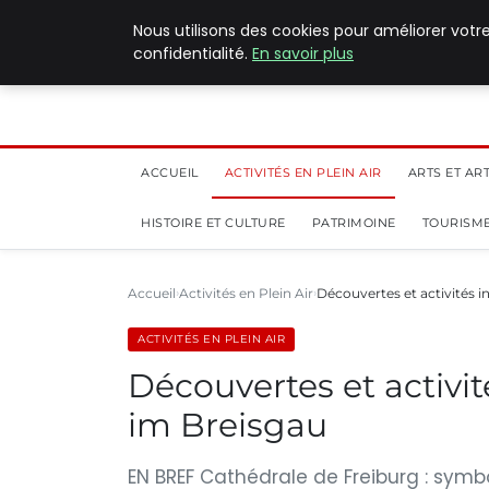
5 août 2026
Nous utilisons des cookies pour améliorer votr
confidentialité.
En savoir plus
ACCUEIL
ACTIVITÉS EN PLEIN AIR
ARTS ET AR
HISTOIRE ET CULTURE
PATRIMOINE
TOURISME
Accueil
Activités en Plein Air
Découvertes et activités 
ACTIVITÉS EN PLEIN AIR
Découvertes et activi
im Breisgau
EN BREF Cathédrale de Freiburg : symbo