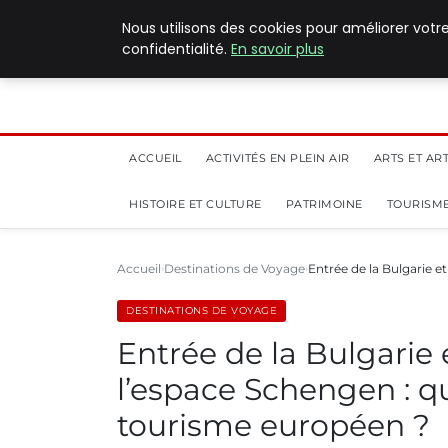
5 août 2026
Nous utilisons des cookies pour améliorer votr
confidentialité.
En savoir plus
ACCUEIL
ACTIVITÉS EN PLEIN AIR
ARTS ET AR
HISTOIRE ET CULTURE
PATRIMOINE
TOURISME
Accueil
Destinations de Voyage
Entrée de la Bulgarie e
DESTINATIONS DE VOYAGE
Entrée de la Bulgarie
l’espace Schengen : q
tourisme européen ?