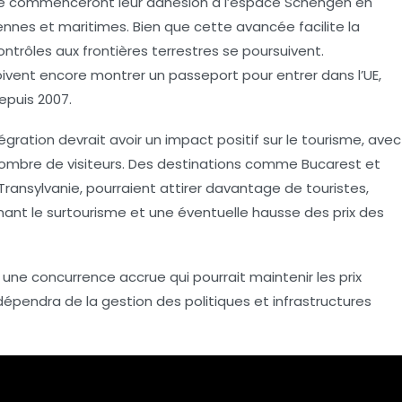
e
commenceront leur adhésion à l’
espace Schengen
en
ennes et maritimes. Bien que cette avancée facilite la
contrôles aux frontières terrestres se poursuivent.
oivent encore montrer un
passeport
pour entrer dans l’UE,
epuis
2007
.
gration devrait avoir un impact positif sur le
tourisme
, avec
ombre de visiteurs. Des destinations comme Bucarest et
Transylvanie, pourraient attirer davantage de touristes,
nant le
surtourisme
et une éventuelle hausse des prix des
une concurrence accrue qui pourrait maintenir les prix
 dépendra de la gestion des politiques et infrastructures