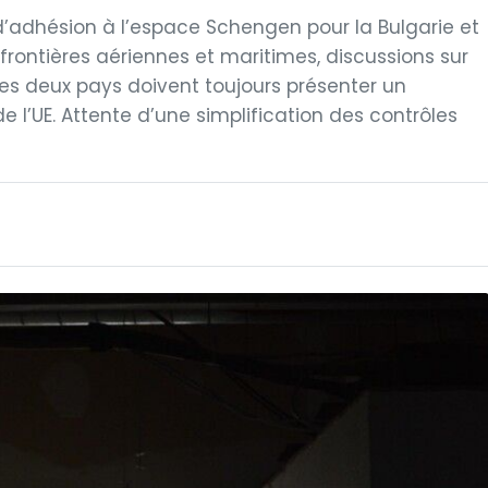
d’adhésion à l’espace Schengen pour la Bulgarie et
frontières aériennes et maritimes, discussions sur
 des deux pays doivent toujours présenter un
e l’UE. Attente d’une simplification des contrôles