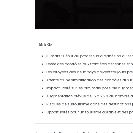
EN BREF
31 mars
: Début du processus d’adhésion à l’
es
Levée des
contrôles aux frontières aériennes
et m
Les citoyens des deux pays doivent toujours pr
Attente d’une
simplification
des contrôles aux fr
Impact limité sur les
prix
, mais possible
augmen
Augmentation prévue de
15 à 25 %
du nombre 
Risques de
surtourisme
dans des destinations p
Opportunités pour un
tourisme durable
et des p