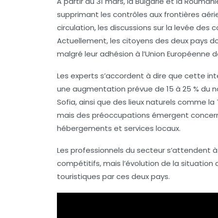
À partir du
31 mars
, la
Bulgarie
et la
Roumani
supprimant les contrôles aux frontières aéri
circulation, les discussions sur la levée des 
Actuellement, les citoyens des deux pays d
malgré leur adhésion à l’
Union Européenne
d
Les experts s’accordent à dire que cette inté
une augmentation prévue de
15 à 25 %
du n
Sofia, ainsi que des lieux naturels comme la 
mais des préoccupations émergent concer
hébergements et services locaux.
Les professionnels du secteur s’attendent à 
compétitifs, mais l’évolution de la situation
touristiques par ces deux pays.