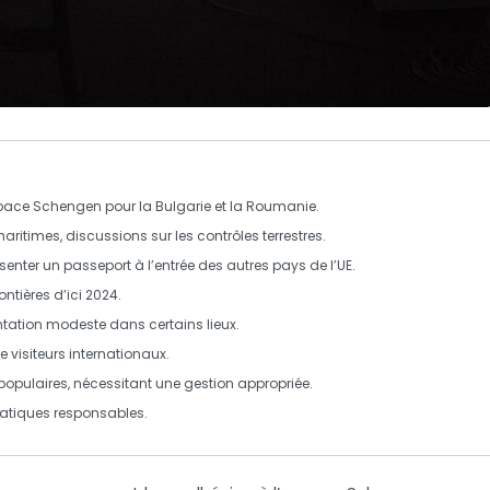
pace Schengen
pour la
Bulgarie
et la
Roumanie
.
aritimes, discussions sur les
contrôles terrestres
.
ésenter un
passeport
à l’entrée des autres pays de l’
UE
.
ontières d’ici
2024
.
tation modeste
dans certains lieux.
de
visiteurs internationaux
.
opulaires, nécessitant une gestion appropriée.
ratiques responsables.