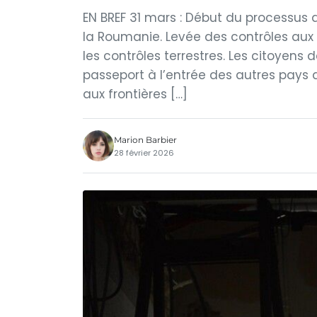
EN BREF 31 mars : Début du processus 
la Roumanie. Levée des contrôles aux 
les contrôles terrestres. Les citoyens
passeport à l’entrée des autres pays d
aux frontières […]
Marion Barbier
28 février 2026