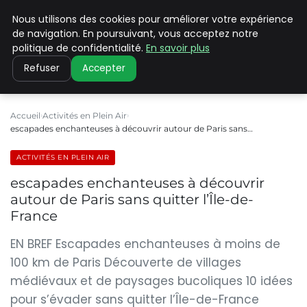
Nous utilisons des cookies pour améliorer votre expérience
PILAT PATRIMOINES
de navigation. En poursuivant, vous acceptez notre
politique de confidentialité.
En savoir plus
Refuser
Accepter
Accueil
Activités en Plein Air
escapades enchanteuses à découvrir autour de Paris sans…
ACTIVITÉS EN PLEIN AIR
escapades enchanteuses à découvrir
autour de Paris sans quitter l’Île-de-
France
EN BREF Escapades enchanteuses à moins de
100 km de Paris Découverte de villages
médiévaux et de paysages bucoliques 10 idées
pour s’évader sans quitter l’Île-de-France