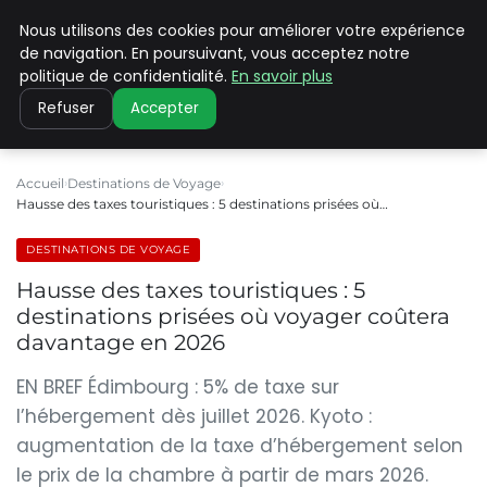
Nous utilisons des cookies pour améliorer votre expérience
PILAT PATRIMOINES
de navigation. En poursuivant, vous acceptez notre
politique de confidentialité.
En savoir plus
Refuser
Accepter
Accueil
Destinations de Voyage
Hausse des taxes touristiques : 5 destinations prisées où…
DESTINATIONS DE VOYAGE
Hausse des taxes touristiques : 5
destinations prisées où voyager coûtera
davantage en 2026
EN BREF Édimbourg : 5% de taxe sur
l’hébergement dès juillet 2026. Kyoto :
augmentation de la taxe d’hébergement selon
le prix de la chambre à partir de mars 2026.