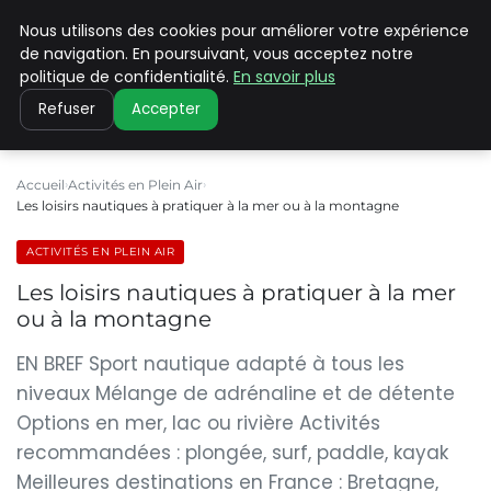
Nous utilisons des cookies pour améliorer votre expérience
PILAT PATRIMOINES
de navigation. En poursuivant, vous acceptez notre
politique de confidentialité.
En savoir plus
Refuser
Accepter
Accueil
Activités en Plein Air
Les loisirs nautiques à pratiquer à la mer ou à la montagne
ACTIVITÉS EN PLEIN AIR
Les loisirs nautiques à pratiquer à la mer
ou à la montagne
EN BREF Sport nautique adapté à tous les
niveaux Mélange de adrénaline et de détente
Options en mer, lac ou rivière Activités
recommandées : plongée, surf, paddle, kayak
Meilleures destinations en France : Bretagne,