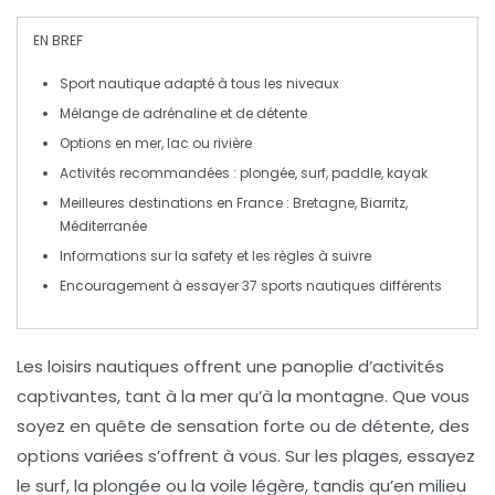
EN BREF
Sport nautique
adapté à tous les niveaux
Mélange de
adrénaline
et de détente
Options en
mer
,
lac
ou
rivière
Activités recommandées :
plongée
,
surf
,
paddle
,
kayak
Meilleures
destinations
en France : Bretagne, Biarritz,
Méditerranée
Informations sur la
safety
et les règles à suivre
Encouragement à essayer
37 sports
nautiques différents
Les
loisirs nautiques
offrent une panoplie d’activités
captivantes, tant à la mer qu’à la montagne. Que vous
soyez en quête de
sensation forte
ou de
détente
, des
options variées s’offrent à vous. Sur les plages, essayez
le
surf
, la
plongée
ou la
voile légère
, tandis qu’en milieu