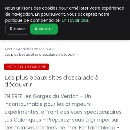
Nous utilisons des cookies pour améliorer votre expérience
PILAT PATRIMOINES
de navigation. En poursuivant, vous acceptez notre
politique de confidentialité.
En savoir plus
Refuser
Accepter
Accueil
Activités en Plein Air
Les plus beaux sites d’escalade à découvrir
ACTIVITÉS EN PLEIN AIR
Les plus beaux sites d’escalade à
découvrir
EN BREF Les Gorges du Verdon – Un
incontournable pour les grimpeurs
expérimentés, offrant des vues spectaculaires.
Les Calanques – Préparez-vous à grimper sur
des falaises bordées de mer. Fontainebleau –