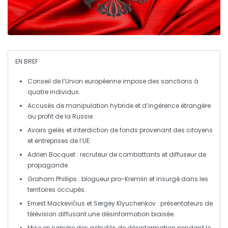
EN BREF
Conseil de l’Union européenne
impose des sanctions à
quatre individus.
Accusés de
manipulation hybride
et d’
ingérence étrangère
au profit de la
Russie
.
Avoirs gelés
et interdiction de fonds provenant des citoyens
et entreprises de l’
UE
.
Adrien Bocquet :
recruteur de combattants
et diffuseur de
propagande
.
Graham Phillips :
blogueur pro-Kremlin
et insurgé dans les
territoires occupés.
Ernest Mackevičius et Sergey Klyuchenkov :
présentateurs de
télévision
diffusant une
désinformation
biaisée.
Mise en lumière des
activités de désinformation
pendant le