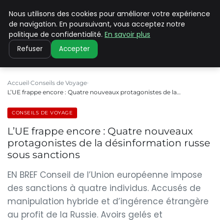
Nous utilisons des cookies pour améliorer votre expérience
PILAT PATRIMOINES
de navigation. En poursuivant, vous acceptez notre
politique de confidentialité.
En savoir plus
Refuser
Accepter
Accueil
Conseils de Voyage
L’UE frappe encore : Quatre nouveaux protagonistes de la…
CONSEILS DE VOYAGE
L’UE frappe encore : Quatre nouveaux
protagonistes de la désinformation russe
sous sanctions
EN BREF Conseil de l’Union européenne impose
des sanctions à quatre individus. Accusés de
manipulation hybride et d’ingérence étrangère
au profit de la Russie. Avoirs gelés et