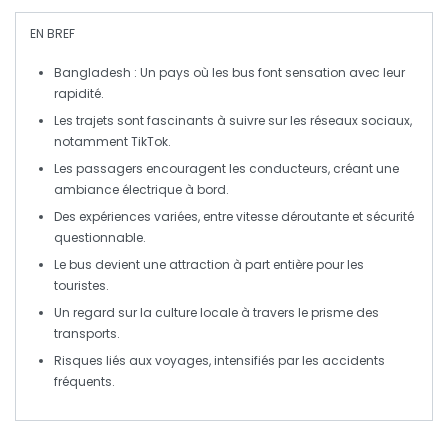
EN BREF
Bangladesh
: Un pays où les bus font sensation avec leur
rapidité
.
Les trajets sont
fascinants
à suivre sur les
réseaux sociaux
,
notamment TikTok.
Les passagers encouragent les
conducteurs
, créant une
ambiance électrique à bord.
Des expériences variées, entre
vitesse
déroutante et
sécurité
questionnable.
Le bus devient une attraction à part entière pour les
touristes
.
Un regard sur la
culture
locale à travers le prisme des
transports.
Risques
liés aux voyages, intensifiés par les
accidents
fréquents.