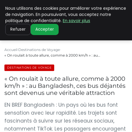
Nous utilisons des cookies pour améliorer votre expérience
PILAT PATRIMOINES
de navigation. En poursuivant, vous acceptez notre
politique de confidentialité.
En savoir plus
Refuser
Accepter
Accueil
Destinations de Voyage
« On roulait à toute allure, comme à 2000 km/h » : au…
DESTINATIONS DE VOYAGE
« On roulait à toute allure, comme à 2000
km/h » : au Bangladesh, ces bus déjantés
sont devenus une véritable attraction
EN BREF Bangladesh : Un pays où les bus font
sensation avec leur rapidité. Les trajets sont
fascinants à suivre sur les réseaux sociaux,
notamment TikTok. Les passagers encouragent