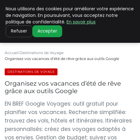
Nous utilisons des cookies pour améliorer votre expérience
PILAT PATRIMOINES
de navigation. En poursuivant, vous acceptez notre
politique de confidentialité.
En savoir plus
Refuser
Accepter
Accueil
Destinations de Voyage
Organisez vos vacances d’été de rêve grâce aux outils Google
DESTINATIONS DE VOYAGE
Organisez vos vacances d’été de rêve
grâce aux outils Google
EN BREF Google Voyages: outil gratuit pour
planifier vos vacances. Recherche simplifiée:
trouvez des vols, hôtels et itinéraires. Itinéraires
personnalisés: créez des voyages adaptés à
vos envies. Gestion de budget: suivez vos