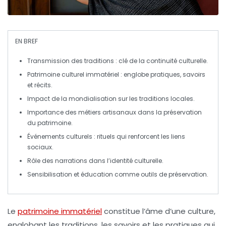
EN BREF
Transmission des traditions
: clé de la continuité culturelle.
Patrimoine culturel
immatériel
: englobe
pratiques
,
savoirs
et
récits
.
Impact de la
mondialisation
sur les traditions locales.
Importance des
métiers artisanaux
dans la préservation
du patrimoine.
Événements culturels
: rituels qui renforcent les
liens
sociaux
.
Rôle des
narrations
dans l’identité culturelle.
Sensibilisation et
éducation
comme outils de préservation.
Le
patrimoine immatériel
constitue l’âme d’une culture,
englobant les
traditions
, les
savoirs
et les
pratiques
qui