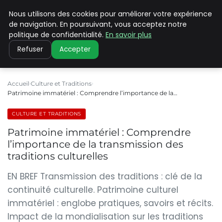
Nous utilisons des cookies pour améliorer votre expérience
PILAT PATRIMOINES
de navigation. En poursuivant, vous acceptez notre
politique de confidentialité.
En savoir plus
Refuser
Accepter
Accueil
Culture et Traditions
Patrimoine immatériel : Comprendre l’importance de la…
CULTURE ET TRADITIONS
Patrimoine immatériel : Comprendre
l’importance de la transmission des
traditions culturelles
EN BREF Transmission des traditions : clé de la
continuité culturelle. Patrimoine culturel
immatériel : englobe pratiques, savoirs et récits.
Impact de la mondialisation sur les traditions