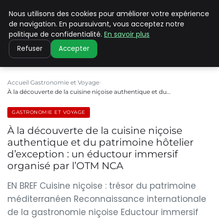
Nous utilisons des cookies pour améliorer votre expérience
PILAT PATRIMOINES
de navigation. En poursuivant, vous acceptez notre
politique de confidentialité.
En savoir plus
Refuser
Accepter
Accueil
Gastronomie et Voyage
À la découverte de la cuisine niçoise authentique et du…
GASTRONOMIE ET VOYAGE
À la découverte de la cuisine niçoise
authentique et du patrimoine hôtelier
d’exception : un éductour immersif
organisé par l’OTM NCA
EN BREF Cuisine niçoise : trésor du patrimoine
méditerranéen Reconnaissance internationale
de la gastronomie niçoise Eductour immersif