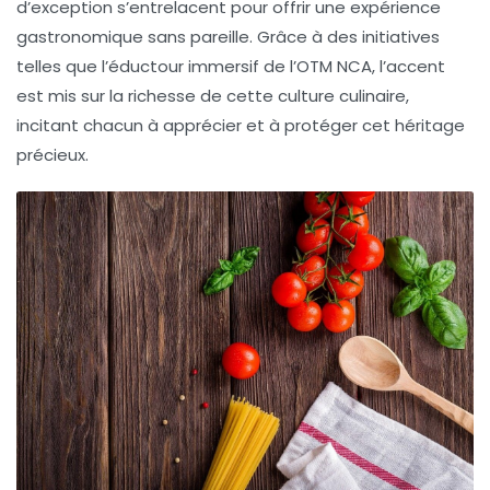
d’exception s’entrelacent pour offrir une expérience
gastronomique sans pareille. Grâce à des initiatives
telles que l’éductour immersif de l’OTM NCA, l’accent
est mis sur la richesse de cette culture culinaire,
incitant chacun à apprécier et à protéger cet héritage
précieux.