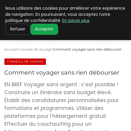
Nous utilisons des cookies pour améliorer votre expérience
PILAT PATRIMOINES
de navigation. En poursuivant, vous acceptez notre
politique de confidentialité.
En savoir plus
Refuser
Accepter
Accueil
Conseils de Voyage
Comment voyager sans rien débourser
CONSEILS DE VOYAGE
Comment voyager sans rien débourser
EN BREF Voyager sans argent : c’est possible !
Construire un itinéraire sans budget élevé.
Établir des candidatures personnalisées pour
formations et programmes. Utiliser des
plateformes pour l’hébergement gratuit.
Effectuer du couchsurfing pour un