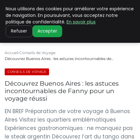
Nous utilisons des cookies pour améliorer votre expérience
PILAT PATRIMOINES
de navigation. En poursuivant, vous acceptez notre
politique de confidentialité.
En savoir plus
Refuser
Accepter
Accueil
Conseils de Voyage
Découvrez Buenos Aires : les astuces incontournables de…
CONSEILS DE VOYAGE
Découvrez Buenos Aires : les astuces
incontournables de Fanny pour un
voyage réussi
EN BREF Préparation de votre voyage à Buenos
Aires Visitez les quartiers emblématiques
Expériences gastronomiques : ne manquez pas
le steak argentin Découvrez l’art du tango dans