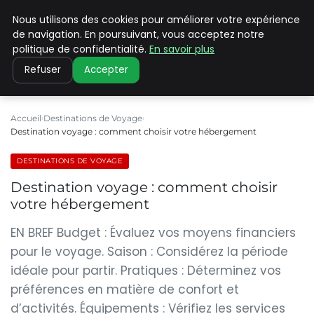
Nous utilisons des cookies pour améliorer votre expérience
PILAT PATRIMOINES
de navigation. En poursuivant, vous acceptez notre
politique de confidentialité.
En savoir plus
Refuser
Accepter
Accueil
Destinations de Voyage
Destination voyage : comment choisir votre hébergement
DESTINATIONS DE VOYAGE
Destination voyage : comment choisir
votre hébergement
EN BREF Budget : Évaluez vos moyens financiers
pour le voyage. Saison : Considérez la période
idéale pour partir. Pratiques : Déterminez vos
préférences en matière de confort et
d’activités. Équipements : Vérifiez les services