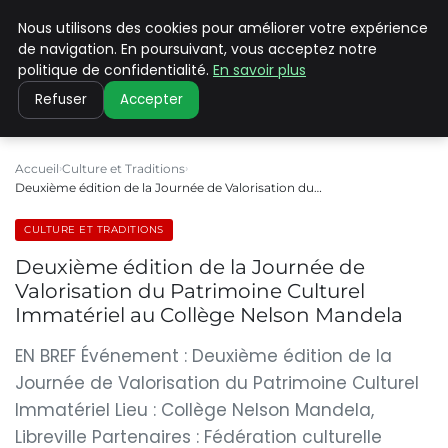
Nous utilisons des cookies pour améliorer votre expérience
PILAT PATRIMOINES
de navigation. En poursuivant, vous acceptez notre
politique de confidentialité.
En savoir plus
Refuser
Accepter
Accueil
Culture et Traditions
Deuxième édition de la Journée de Valorisation du…
CULTURE ET TRADITIONS
Deuxième édition de la Journée de
Valorisation du Patrimoine Culturel
Immatériel au Collège Nelson Mandela
EN BREF Événement : Deuxième édition de la
Journée de Valorisation du Patrimoine Culturel
Immatériel Lieu : Collège Nelson Mandela,
Libreville Partenaires : Fédération culturelle