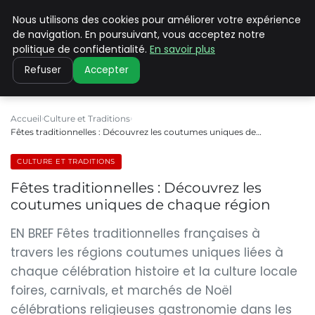
Nous utilisons des cookies pour améliorer votre expérience
PILAT PATRIMOINES
de navigation. En poursuivant, vous acceptez notre
politique de confidentialité.
En savoir plus
Refuser
Accepter
Accueil
Culture et Traditions
Fêtes traditionnelles : Découvrez les coutumes uniques de…
CULTURE ET TRADITIONS
Fêtes traditionnelles : Découvrez les
coutumes uniques de chaque région
EN BREF Fêtes traditionnelles françaises à
travers les régions coutumes uniques liées à
chaque célébration histoire et la culture locale
foires, carnivals, et marchés de Noël
célébrations religieuses gastronomie dans les