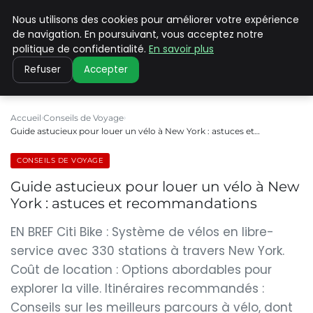
Nous utilisons des cookies pour améliorer votre expérience
PILAT PATRIMOINES
de navigation. En poursuivant, vous acceptez notre
politique de confidentialité.
En savoir plus
Refuser
Accepter
Accueil
Conseils de Voyage
Guide astucieux pour louer un vélo à New York : astuces et…
CONSEILS DE VOYAGE
Guide astucieux pour louer un vélo à New
York : astuces et recommandations
EN BREF Citi Bike : Système de vélos en libre-
service avec 330 stations à travers New York.
Coût de location : Options abordables pour
explorer la ville. Itinéraires recommandés :
Conseils sur les meilleurs parcours à vélo, dont