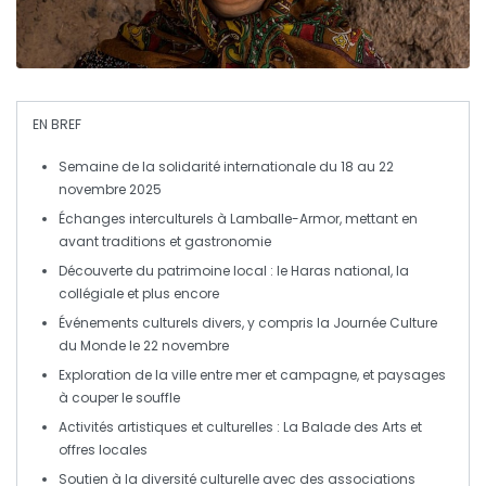
EN BREF
Semaine de la solidarité internationale
du 18 au 22
novembre 2025
Échanges interculturels à Lamballe-Armor, mettant en
avant
traditions
et
gastronomie
Découverte du
patrimoine
local : le
Haras national
, la
collégiale
et plus encore
Événements culturels divers, y compris la
Journée Culture
du Monde
le 22 novembre
Exploration de la ville entre
mer
et
campagne
, et paysages
à couper le souffle
Activités artistiques et culturelles :
La Balade des Arts
et
offres locales
Soutien à la
diversité culturelle
avec des associations