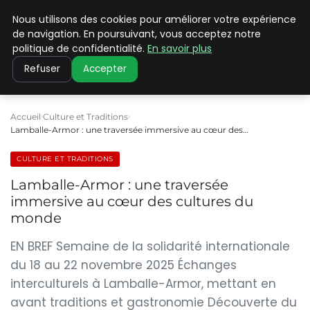
Nous utilisons des cookies pour améliorer votre expérience
PILAT PATRIMOINES
de navigation. En poursuivant, vous acceptez notre
politique de confidentialité.
En savoir plus
Refuser
Accepter
Accueil
Culture et Traditions
Lamballe-Armor : une traversée immersive au cœur des…
CULTURE ET TRADITIONS
Lamballe-Armor : une traversée
immersive au cœur des cultures du
monde
EN BREF Semaine de la solidarité internationale
du 18 au 22 novembre 2025 Échanges
interculturels à Lamballe-Armor, mettant en
avant traditions et gastronomie Découverte du