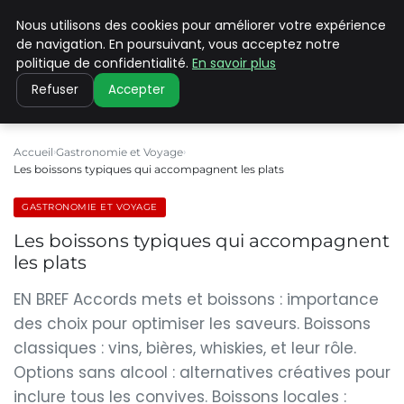
Nous utilisons des cookies pour améliorer votre expérience
PILAT PATRIMOINES
de navigation. En poursuivant, vous acceptez notre
politique de confidentialité.
En savoir plus
Refuser
Accepter
Accueil
Gastronomie et Voyage
Les boissons typiques qui accompagnent les plats
GASTRONOMIE ET VOYAGE
Les boissons typiques qui accompagnent
les plats
EN BREF Accords mets et boissons : importance
des choix pour optimiser les saveurs. Boissons
classiques : vins, bières, whiskies, et leur rôle.
Options sans alcool : alternatives créatives pour
inclure tous les convives. Boissons locales :