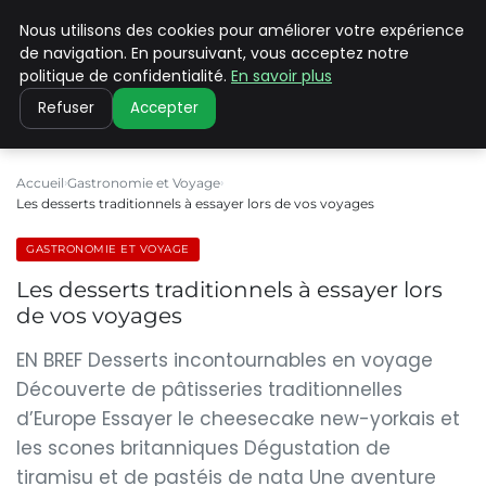
Nous utilisons des cookies pour améliorer votre expérience
PILAT PATRIMOINES
de navigation. En poursuivant, vous acceptez notre
politique de confidentialité.
En savoir plus
Refuser
Accepter
Accueil
Gastronomie et Voyage
Les desserts traditionnels à essayer lors de vos voyages
GASTRONOMIE ET VOYAGE
Les desserts traditionnels à essayer lors
de vos voyages
EN BREF Desserts incontournables en voyage
Découverte de pâtisseries traditionnelles
d’Europe Essayer le cheesecake new-yorkais et
les scones britanniques Dégustation de
tiramisu et de pastéis de nata Une aventure