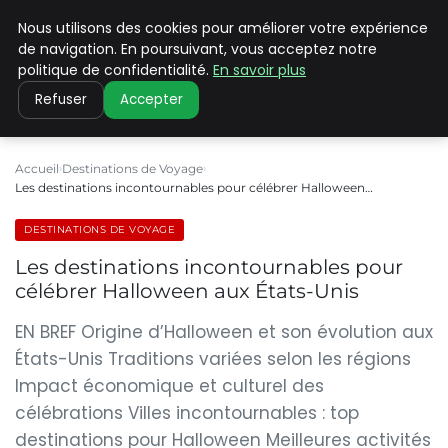
Nous utilisons des cookies pour améliorer votre expérience
PILAT PATRIMOINES
de navigation. En poursuivant, vous acceptez notre
politique de confidentialité.
En savoir plus
Refuser
Accepter
Accueil
Destinations de Voyage
Les destinations incontournables pour célébrer Halloween…
DESTINATIONS DE VOYAGE
Les destinations incontournables pour
célébrer Halloween aux États-Unis
EN BREF Origine d’Halloween et son évolution aux
États-Unis Traditions variées selon les régions
Impact économique et culturel des
célébrations Villes incontournables : top
destinations pour Halloween Meilleures activités