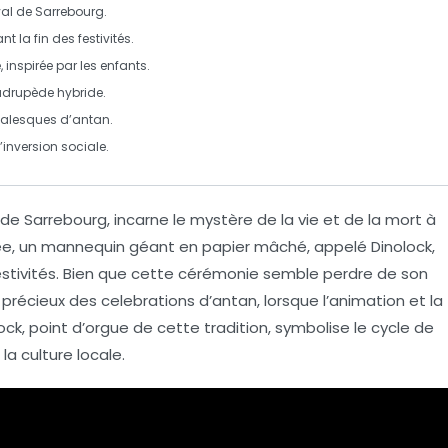
al de
Sarrebourg
.
t la fin des festivités.
inspirée par les enfants.
drupède hybride
.
valesques d’antan.
’
inversion sociale
.
de Sarrebourg, incarne le
mystère
de la
vie
et de la
mort
à
née, un mannequin géant en papier mâché, appelé Dinolock,
 festivités. Bien que cette cérémonie semble perdre de son
e précieux des
celebrations
d’antan, lorsque l’animation et la
ylock, point d’orgue de cette
tradition
, symbolise le
cycle
de
a culture locale.