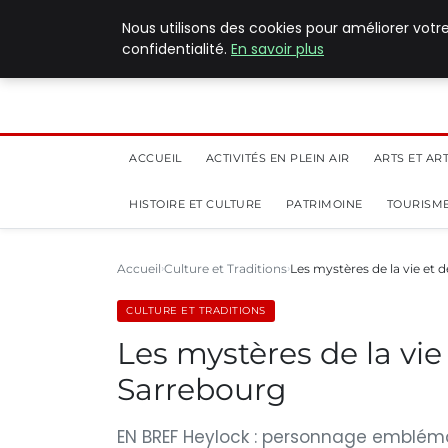
5 août 2026
Nous utilisons des cookies pour améliorer votr
confidentialité.
En savoir plus
ACCUEIL
ACTIVITÉS EN PLEIN AIR
ARTS ET AR
HISTOIRE ET CULTURE
PATRIMOINE
TOURISME
Accueil
Culture et Traditions
Les mystères de la vie et 
CULTURE ET TRADITIONS
Les mystères de la vie
Sarrebourg
EN BREF Heylock : personnage emblém