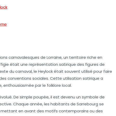
lock
erne
ions carnavalesques de Lorraine, un territoire riche en
figie était une représentation satirique des figures de
exte du carnaval, le Heylock était souvent utilisé pour faire
des conventions sociales. Cette utilisation satirique a
enthousiasmée par le folklore local.
 évolué. De simple poupée, il est devenu un symbole de
llective. Chaque année, les habitants de Sarrebourg se
e, mettant en avant des motifs contemporains ou des