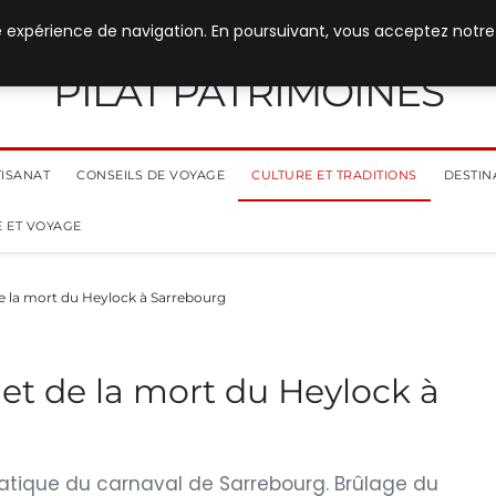
e expérience de navigation. En poursuivant, vous acceptez notre
PILAT PATRIMOINES
TISANAT
CONSEILS DE VOYAGE
CULTURE ET TRADITIONS
DESTIN
 ET VOYAGE
de la mort du Heylock à Sarrebourg
 et de la mort du Heylock à
atique du carnaval de Sarrebourg. Brûlage du