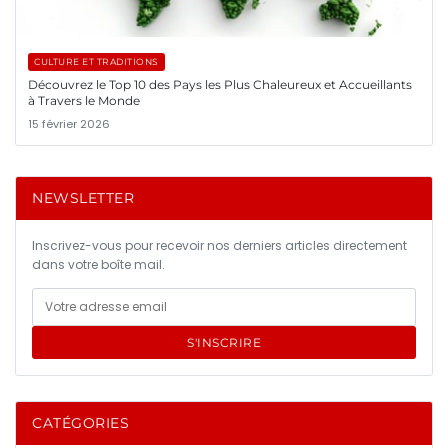
CULTURE ET TRADITIONS
Découvrez le Top 10 des Pays les Plus Chaleureux et Accueillants
à Travers le Monde
15 février 2026
NEWSLETTER
Inscrivez-vous pour recevoir nos derniers articles directement
dans votre boîte mail.
S'INSCRIRE
CATÉGORIES