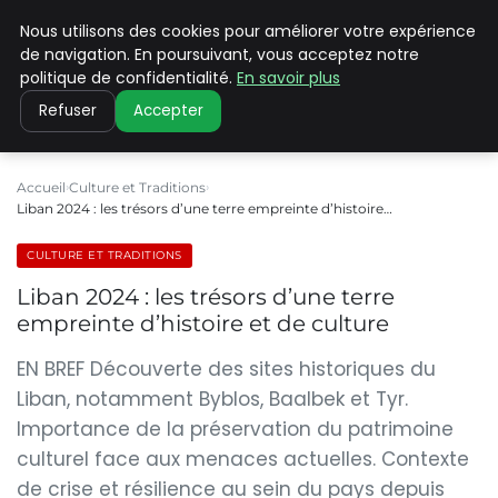
Nous utilisons des cookies pour améliorer votre expérience
PILAT PATRIMOINES
de navigation. En poursuivant, vous acceptez notre
politique de confidentialité.
En savoir plus
Refuser
Accepter
Accueil
Culture et Traditions
Liban 2024 : les trésors d’une terre empreinte d’histoire…
CULTURE ET TRADITIONS
Liban 2024 : les trésors d’une terre
empreinte d’histoire et de culture
EN BREF Découverte des sites historiques du
Liban, notamment Byblos, Baalbek et Tyr.
Importance de la préservation du patrimoine
culturel face aux menaces actuelles. Contexte
de crise et résilience au sein du pays depuis