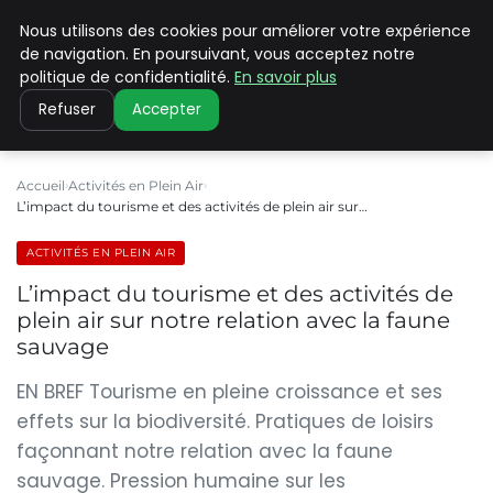
Nous utilisons des cookies pour améliorer votre expérience
PILAT PATRIMOINES
de navigation. En poursuivant, vous acceptez notre
politique de confidentialité.
En savoir plus
Refuser
Accepter
Accueil
Activités en Plein Air
L’impact du tourisme et des activités de plein air sur…
ACTIVITÉS EN PLEIN AIR
L’impact du tourisme et des activités de
plein air sur notre relation avec la faune
sauvage
EN BREF Tourisme en pleine croissance et ses
effets sur la biodiversité. Pratiques de loisirs
façonnant notre relation avec la faune
sauvage. Pression humaine sur les