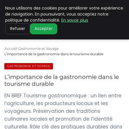
Nous utilisons des cookies pour améliorer votre expérience
PILAT PATRIMOINES
de navigation. En poursuivant, vous acceptez notre
politique de confidentialité.
En savoir plus
Refuser
Accepter
Accueil
Gastronomie et Voyage
L’importance de la gastronomie dans le tourisme durable
GASTRONOMIE ET VOYAGE
L’importance de la gastronomie dans le
tourisme durable
EN BREF Tourisme gastronomique : un lien entre
l’agriculture, les producteurs locaux et les
voyageurs. Préservation des traditions
culinaires locales et promotion de l’identité
culturelle. Rôle clé des pratiques durables dans