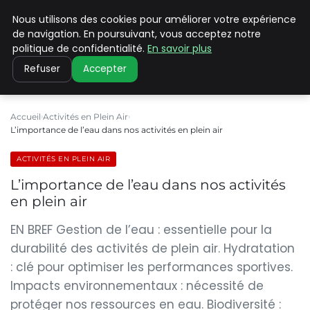
Nous utilisons des cookies pour améliorer votre expérience
PILAT PATRIMOINES
de navigation. En poursuivant, vous acceptez notre
politique de confidentialité.
En savoir plus
Refuser
Accepter
Accueil
Activités en Plein Air
L’importance de l’eau dans nos activités en plein air
ACTIVITÉS EN PLEIN AIR
L’importance de l’eau dans nos activités
en plein air
EN BREF Gestion de l’eau : essentielle pour la
durabilité des activités de plein air. Hydratation
: clé pour optimiser les performances sportives.
Impacts environnementaux : nécessité de
protéger nos ressources en eau. Biodiversité :