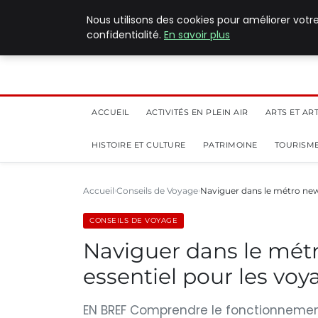
5 août 2026
Nous utilisons des cookies pour améliorer votr
confidentialité.
En savoir plus
ACCUEIL
ACTIVITÉS EN PLEIN AIR
ARTS ET AR
HISTOIRE ET CULTURE
PATRIMOINE
TOURISME
Accueil
Conseils de Voyage
Naviguer dans le métro new-
CONSEILS DE VOYAGE
Naviguer dans le métr
essentiel pour les vo
EN BREF Comprendre le fonctionnemen