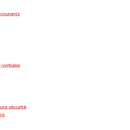
s courants
-yorkaise
ute sécurité
ent