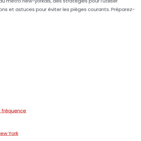
 du métro new-yorkais, des stratégies pour l’utiliser
ons et astuces pour éviter les pièges courants. Préparez-
la fréquence
New York