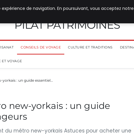
e expérience de navigation. En poursuivant, vous acceptez notre
PILAT PATRIMOINES
TISANAT
CONSEILS DE VOYAGE
CULTURE ET TRADITIONS
DESTIN
 ET VOYAGE
yorkais : un guide essentiel…
o new-yorkais : un guide
yageurs
t du métro new-yorkais Astuces pour acheter une