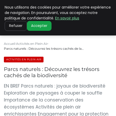
Nous utilisons des cookies pour améliorer votre expérience
PILAT PATRIMOINES
de navigation. En poursuivant, vous acceptez notre
politique de confidentialité.
En savoir plus
Refuser
Accepter
Accueil
Activités en Plein Air
Parcs naturels : Découvrez les trésors cachés de la…
ACTIVITÉS EN PLEIN AIR
Parcs naturels : Découvrez les trésors
cachés de la biodiversité
EN BREF Parcs naturels : joyaux de biodiversité
Exploration de paysages à couper le souffle
Importance de la conservation des
écosystèmes Activités de plein air
enrichissantes Engagement pour la protection