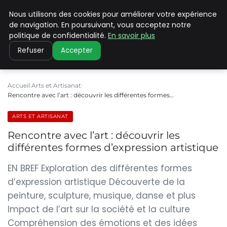
Nous utilisons des cookies pour améliorer votre expérience
PILAT PATRIMOINES
de navigation. En poursuivant, vous acceptez notre
politique de confidentialité.
En savoir plus
Refuser
Accepter
Accueil
Arts et Artisanat
Rencontre avec l’art : découvrir les différentes formes…
ARTS ET ARTISANAT
Rencontre avec l’art : découvrir les
différentes formes d’expression artistique
EN BREF Exploration des différentes formes
d’expression artistique Découverte de la
peinture, sculpture, musique, danse et plus
Impact de l’art sur la société et la culture
Compréhension des émotions et des idées