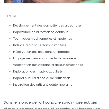
EN BREF
Développement
des compétences artisanales
Importance de la
formation
continue
Techniques
traditionnelles
et modernes
Rôle de la
pratique
dans la maîtrise
Préservation des
traditions
artisanales
Engagement envers la
créativité
manuelle
Valorisation des
artisans
et de leur savoir-faire
Exploration des
matériaux
utilisés
Impact culturel et
social
de l’artisanat
Inspiration
des artisans contemporains
Dans le monde de l’artisanat, le
savoir-faire
est bien
plus qu’une simple capacité technique ; il incarne une