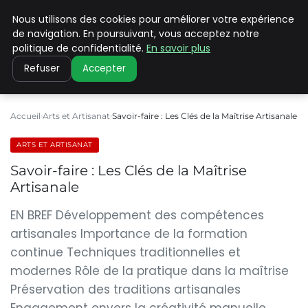
Nous utilisons des cookies pour améliorer votre expérience
PILAT PATRIMOINES
de navigation. En poursuivant, vous acceptez notre
politique de confidentialité.
En savoir plus
Refuser
Accepter
Accueil
Arts et Artisanat
Savoir-faire : Les Clés de la Maîtrise Artisanale
ARTS ET ARTISANAT
Savoir-faire : Les Clés de la Maîtrise
Artisanale
EN BREF Développement des compétences
artisanales Importance de la formation
continue Techniques traditionnelles et
modernes Rôle de la pratique dans la maîtrise
Préservation des traditions artisanales