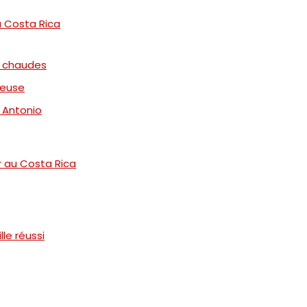
u Costa Rica
s chaudes
geuse
l Antonio
r au Costa Rica
le réussi