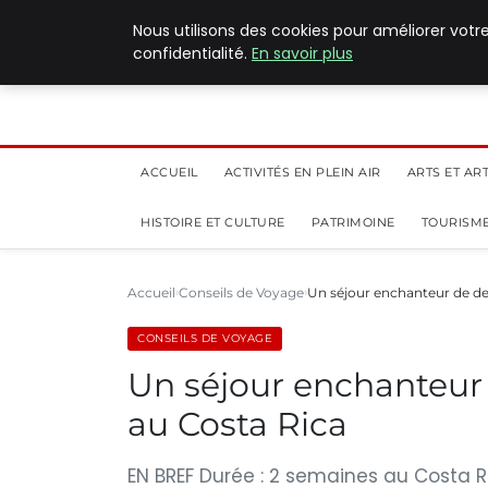
5 août 2026
Nous utilisons des cookies pour améliorer votr
confidentialité.
En savoir plus
ACCUEIL
ACTIVITÉS EN PLEIN AIR
ARTS ET AR
HISTOIRE ET CULTURE
PATRIMOINE
TOURISME
Accueil
Conseils de Voyage
Un séjour enchanteur de de
CONSEILS DE VOYAGE
Un séjour enchanteur
au Costa Rica
EN BREF Durée : 2 semaines au Costa Ri