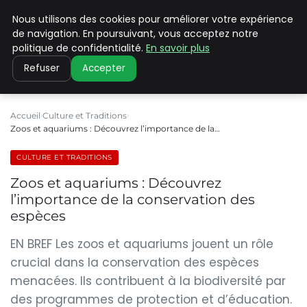
Nous utilisons des cookies pour améliorer votre expérience
PILAT PATRIMOINES
de navigation. En poursuivant, vous acceptez notre
politique de confidentialité.
En savoir plus
Refuser
Accepter
Accueil
Culture et Traditions
Zoos et aquariums : Découvrez l’importance de la…
CULTURE ET TRADITIONS
Zoos et aquariums : Découvrez
l’importance de la conservation des
espèces
EN BREF Les zoos et aquariums jouent un rôle
crucial dans la conservation des espèces
menacées. Ils contribuent à la biodiversité par
des programmes de protection et d’éducation.