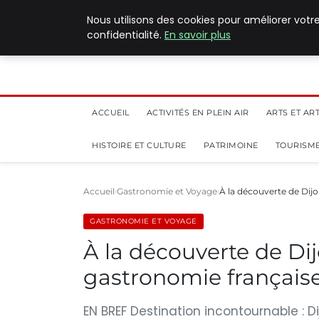
5 août 2026
Nous utilisons des cookies pour améliorer votr
confidentialité.
En savoir plus
ACCUEIL
ACTIVITÉS EN PLEIN AIR
ARTS ET AR
HISTOIRE ET CULTURE
PATRIMOINE
TOURISME
Accueil
Gastronomie et Voyage
À la découverte de Dijon
GASTRONOMIE ET VOYAGE
À la découverte de Dijo
gastronomie française
EN BREF Destination incontournable : D