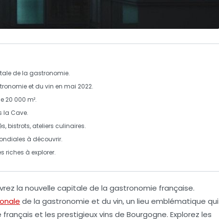
tale de la gastronomie
.
stronomie et du vin
en mai 2022.
de 20 000 m².
s la
Cave
.
és
,
bistrots
, ateliers culinaires.
ondiales à découvrir.
s riches à explorer.
vrez la nouvelle
capitale de la gastronomie française
.
ionale
de la gastronomie et du vin
, un lieu emblématique qui
 français
et les prestigieux
vins de Bourgogne
. Explorez les