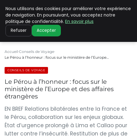
Nous utilisons des cookies pour améliorer votre expérience
PILAT PATRIMOINES
de navigation. En poursuivant, vous acceptez notre
politique de confidentialité.
En savoir plus
Refuser
Accepter
Accueil
Conseils de Voyage
Le Pérou à l’honneur : focus sur le ministère de l’Europe…
CONSEILS DE VOYAGE
Le Pérou à l’honneur : focus sur le
ministère de l’Europe et des affaires
étrangères
EN BREF Relations bilatérales entre la France et
le Pérou, collaboration sur les enjeux globaux.
État d’urgence prolongé à Lima et Callao pour
lutter contre l’insécurité. Restitution de plus de