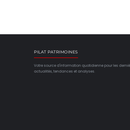
PILAT PATRIMOINES
Votre source d'information quotidienne pour les derniè
actualités, tendances et analyses.