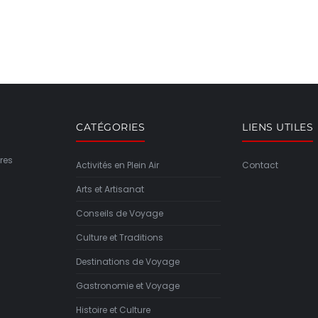
CATÉGORIES
LIENS UTILES
res
Activités en Plein Air
Contact
Arts et Artisanat
Conseils de Voyage
Culture et Traditions
Destinations de Voyage
Gastronomie et Voyage
Histoire et Culture