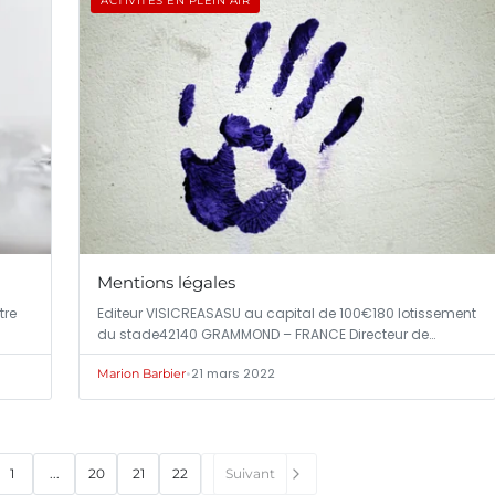
ACTIVITÉS EN PLEIN AIR
Mentions légales
tre
Editeur VISICREASASU au capital de 100€180 lotissement
du stade42140 GRAMMOND – FRANCE Directeur de…
•
21 mars 2022
Marion Barbier
1
...
20
21
22
Suivant