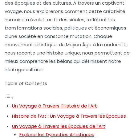
des
époques
et des
cultures
. À travers un captivant
voyage, nous explorerons comment cette
créativité
humaine
a évolué au fil des siècles, reflétant les
transformations sociales, politiques et économiques
d’une société en constante mutation. Chaque
mouvement artistique, du
Moyen Âge
à la
modernité
,
nous raconte une histoire unique, nous permettant de
mieux comprendre les
bélans
qui définissent notre
héritage culturel.
Table of Contents
Un Voyage à Travers l’Histoire de l’Art
Histoire de l’Art : Un Voyage à Travers les Époques
Un Voyage à Travers les Époques de l’Art
Explorer les Dynasties Artistiques