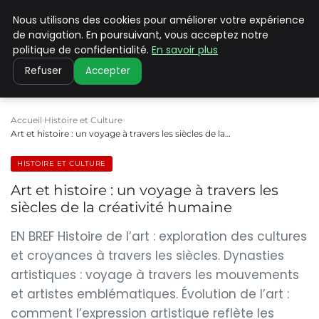
Nous utilisons des cookies pour améliorer votre expérience
PILAT PATRIMOINES
de navigation. En poursuivant, vous acceptez notre
politique de confidentialité.
En savoir plus
Refuser
Accepter
Accueil
Histoire et Culture
Art et histoire : un voyage à travers les siècles de la…
HISTOIRE ET CULTURE
Art et histoire : un voyage à travers les
siècles de la créativité humaine
EN BREF Histoire de l’art : exploration des cultures
et croyances à travers les siècles. Dynasties
artistiques : voyage à travers les mouvements
et artistes emblématiques. Évolution de l’art :
comment l’expression artistique reflète les