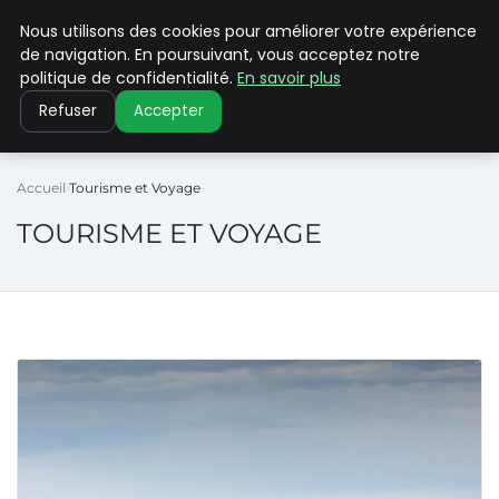
Nous utilisons des cookies pour améliorer votre expérience
PILAT PATRIMOINES
de navigation. En poursuivant, vous acceptez notre
politique de confidentialité.
En savoir plus
Refuser
Accepter
Accueil
Tourisme et Voyage
TOURISME ET VOYAGE