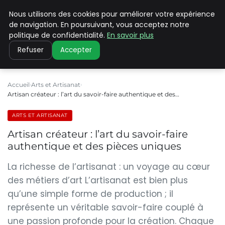
Nous utilisons des cookies pour améliorer votre expérience
PILAT PATRIMOINES
de navigation. En poursuivant, vous acceptez notre
politique de confidentialité.
En savoir plus
Refuser
Accepter
Accueil
Arts et Artisanat
Artisan créateur : l’art du savoir-faire authentique et des…
ARTS ET ARTISANAT
Artisan créateur : l’art du savoir-faire
authentique et des pièces uniques
La richesse de l’artisanat : un voyage au cœur
des métiers d’art L’artisanat est bien plus
qu’une simple forme de production ; il
représente un véritable savoir-faire couplé à
une passion profonde pour la création. Chaque