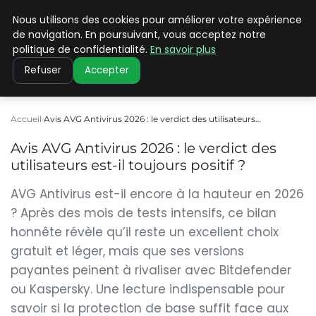
Nous utilisons des cookies pour améliorer votre expérience
PILAT PATRIMOINES
de navigation. En poursuivant, vous acceptez notre
politique de confidentialité.
En savoir plus
Refuser
Accepter
Accueil
Avis AVG Antivirus 2026 : le verdict des utilisateurs…
Avis AVG Antivirus 2026 : le verdict des
utilisateurs est-il toujours positif ?
AVG Antivirus est-il encore à la hauteur en 2026
? Après des mois de tests intensifs, ce bilan
honnête révèle qu’il reste un excellent choix
gratuit et léger, mais que ses versions
payantes peinent à rivaliser avec Bitdefender
ou Kaspersky. Une lecture indispensable pour
savoir si la protection de base suffit face aux