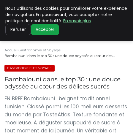
Nous utilisons des cookies pour améliorer votre expérience
PILAT PATRIMOINES
de navigation. En poursuivant, vous acceptez notre
politique de confidentialité.
En savoir plus
Refuser
Accepter
Accueil
Gastronomie et Voyage
Bambalouni dans le top 30 : une douce odyssée au cœur des…
GASTRONOMIE ET VOYAGE
Bambalouni dans le top 30 : une douce
odyssée au cœur des délices sucrés
EN BREF Bambalouni : beignet traditionnel
tunisien. Classé parmi les 100 meilleurs desserts
du monde par TasteAtlas. Texture fondante et
moelleuse. À déguster saupoudré de sucre à
tout moment de la journée. Un véritable art