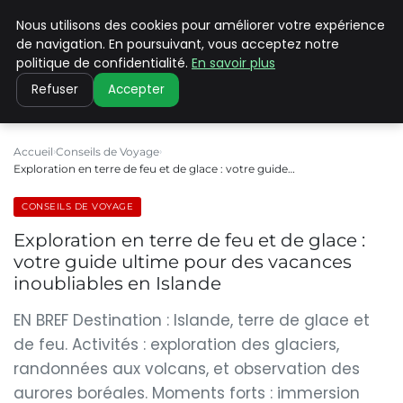
Nous utilisons des cookies pour améliorer votre expérience
PILAT PATRIMOINES
de navigation. En poursuivant, vous acceptez notre
politique de confidentialité.
En savoir plus
Refuser
Accepter
Accueil
Conseils de Voyage
Exploration en terre de feu et de glace : votre guide…
CONSEILS DE VOYAGE
Exploration en terre de feu et de glace :
votre guide ultime pour des vacances
inoubliables en Islande
EN BREF Destination : Islande, terre de glace et
de feu. Activités : exploration des glaciers,
randonnées aux volcans, et observation des
aurores boréales. Moments forts : immersion