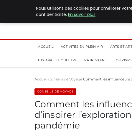
5 août 2026
Nous utilisons des cookies pour améliorer votr
confidentialité.
En savoir plus
ACCUEIL
ACTIVITÉS EN PLEIN AIR
ARTS ET AR
HISTOIRE ET CULTURE
PATRIMOINE
TOURISME
Accueil
Conseils de Voyage
Comment les influenceurs d
CONSEILS DE VOYAGE
Comment les influenc
d’inspirer l’exploratio
pandémie