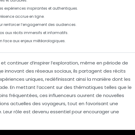
les
et durables.
s expériences inspirantes et authentiques.
résence accrue en ligne.
ur renforcer l’engagement des audiences.
s aux récits immersifs et informatifs.
on face aux enjeux météorologiques.
et continuer d’inspirer l’exploration, même en période de
age innovant des
réseaux sociaux
, ils partagent des récits
périences uniques, redéfinissant ainsi la manière dont les
de. En mettant l’accent sur des thématiques telles que le
oins fréquentées, ces influenceurs ouvrent de nouvelles
ons actuelles des voyageurs, tout en favorisant une
. Leur rôle est devenu essentiel pour encourager une