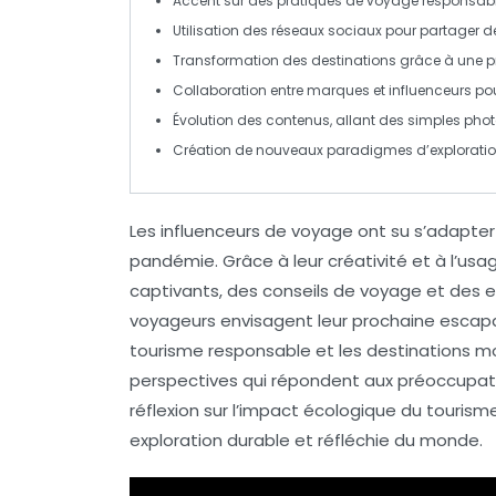
Accent sur des pratiques de voyage
responsab
Utilisation des
réseaux sociaux
pour partager de
Transformation des
destinations
grâce à une p
Collaboration
entre marques et influenceurs po
Évolution des contenus, allant des simples photo
Création de nouveaux
paradigmes
d’explorati
Les
influenceurs de voyage
ont su s’adapter 
pandémie. Grâce à leur créativité et à l’us
captivants, des conseils de voyage et des ex
voyageurs envisagent leur prochaine escapa
tourisme responsable
et les destinations m
perspectives qui répondent aux préoccupati
réflexion sur l’impact écologique
du tourisme
exploration durable et réfléchie du monde.