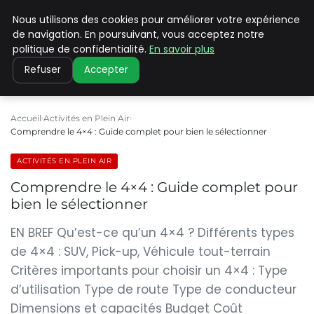
Nous utilisons des cookies pour améliorer votre expérience
PILAT PATRIMOINES
de navigation. En poursuivant, vous acceptez notre
politique de confidentialité.
En savoir plus
Refuser
Accepter
Accueil
Activités en Plein Air
Comprendre le 4×4 : Guide complet pour bien le sélectionner
ACTIVITÉS EN PLEIN AIR
Comprendre le 4×4 : Guide complet pour
bien le sélectionner
EN BREF Qu’est-ce qu’un 4×4 ? Différents types
de 4×4 : SUV, Pick-up, Véhicule tout-terrain
Critères importants pour choisir un 4×4 : Type
d’utilisation Type de route Type de conducteur
Dimensions et capacités Budget Coût