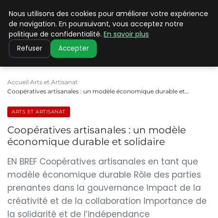
Nous utilisons des cookies pour améliorer votre expérience
PILAT PATRIMOINES
de navigation. En poursuivant, vous acceptez notre
politique de confidentialité.
En savoir plus
Refuser
Accepter
Accueil
Arts et Artisanat
Coopératives artisanales : un modèle économique durable et…
ARTS ET ARTISANAT
Coopératives artisanales : un modèle
économique durable et solidaire
EN BREF Coopératives artisanales en tant que
modèle économique durable Rôle des parties
prenantes dans la gouvernance Impact de la
créativité et de la collaboration Importance de
la solidarité et de l’indépendance