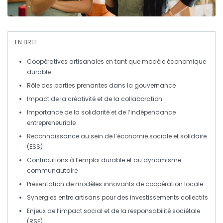
EN BREF
Coopératives artisanales
en tant que
modèle économique
durable
Rôle des
parties prenantes
dans la
gouvernance
Impact de la
créativité
et de la
collaboration
Importance de la
solidarité
et de
l’indépendance
entrepreneuriale
Reconnaissance au sein de l’
économie sociale et solidaire
(ESS)
Contributions à l’
emploi durable
et au
dynamisme
communautaire
Présentation de modèles innovants de
coopération
locale
Synergies entre artisans pour des
investissements
collectifs
Enjeux de l’
impact social
et de la
responsabilité sociétale
(RSE)