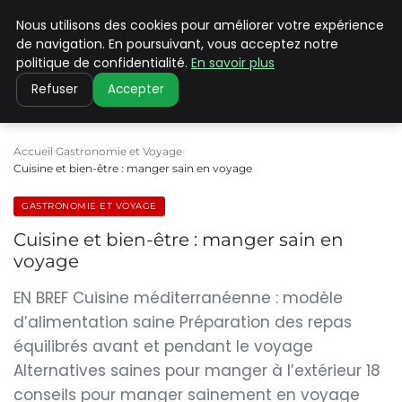
Nous utilisons des cookies pour améliorer votre expérience
PILAT PATRIMOINES
de navigation. En poursuivant, vous acceptez notre
politique de confidentialité.
En savoir plus
Refuser
Accepter
Accueil
Gastronomie et Voyage
Cuisine et bien-être : manger sain en voyage
GASTRONOMIE ET VOYAGE
Cuisine et bien-être : manger sain en
voyage
EN BREF Cuisine méditerranéenne : modèle
d’alimentation saine Préparation des repas
équilibrés avant et pendant le voyage
Alternatives saines pour manger à l’extérieur 18
conseils pour manger sainement en voyage