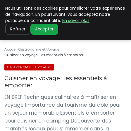
Nous utilisons des cookies pour améliorer votre expérience
PILAT PATRIMOINES
de navigation. En poursuivant, vous acceptez notre
politique de confidentialité.
En savoir plus
Refuser
Accepter
Accueil
Gastronomie et Voyage
Cuisiner en voyage : les essentiels à emporter
GASTRONOMIE ET VOYAGE
Cuisiner en voyage : les essentiels à
emporter
EN BREF Techniques culinaires à maîtriser en
voyage Importance du tourisme durable pour
un séjour mémorable Essentiels à emporter
pour cuisiner en camping Découverte des
marchés locaux pour s’immerger dans la