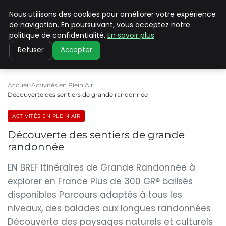
Nous utilisons des cookies pour améliorer votre expérience
PILAT PATRIMOINES
de navigation. En poursuivant, vous acceptez notre
politique de confidentialité.
En savoir plus
Refuser
Accepter
Accueil
Activités en Plein Air
Découverte des sentiers de grande randonnée
ACTIVITÉS EN PLEIN AIR
Découverte des sentiers de grande
randonnée
EN BREF Itinéraires de Grande Randonnée à
explorer en France Plus de 300 GR® balisés
disponibles Parcours adaptés à tous les
niveaux, des balades aux longues randonnées
Découverte des paysages naturels et culturels