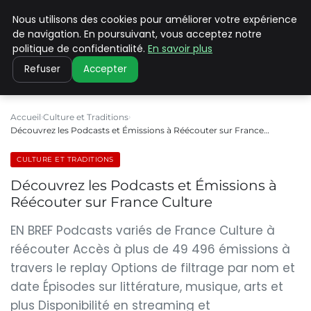
Nous utilisons des cookies pour améliorer votre expérience
PILAT PATRIMOINES
de navigation. En poursuivant, vous acceptez notre
politique de confidentialité.
En savoir plus
Refuser
Accepter
Accueil
Culture et Traditions
Découvrez les Podcasts et Émissions à Réécouter sur France…
CULTURE ET TRADITIONS
Découvrez les Podcasts et Émissions à
Réécouter sur France Culture
EN BREF Podcasts variés de France Culture à
réécouter Accès à plus de 49 496 émissions à
travers le replay Options de filtrage par nom et
date Épisodes sur littérature, musique, arts et
plus Disponibilité en streaming et