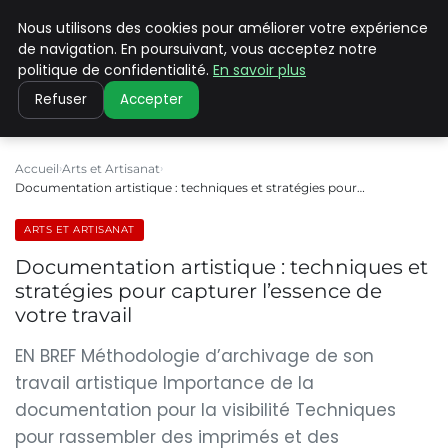
Nous utilisons des cookies pour améliorer votre expérience
PILAT PATRIMOINES
de navigation. En poursuivant, vous acceptez notre
politique de confidentialité.
En savoir plus
Refuser
Accepter
Accueil
Arts et Artisanat
Documentation artistique : techniques et stratégies pour…
ARTS ET ARTISANAT
Documentation artistique : techniques et
stratégies pour capturer l’essence de
votre travail
EN BREF Méthodologie d’archivage de son
travail artistique Importance de la
documentation pour la visibilité Techniques
pour rassembler des imprimés et des